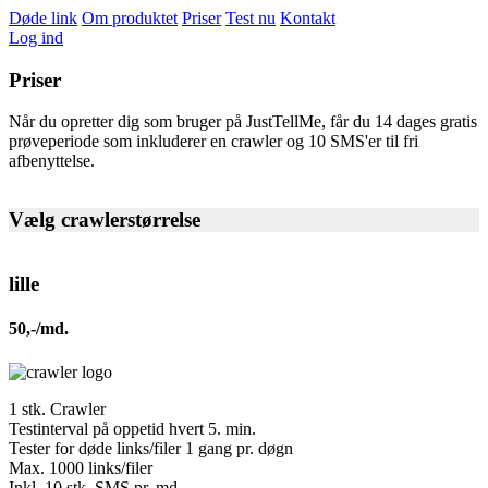
Døde link
Om produktet
Priser
Test nu
Kontakt
Log ind
Priser
Når du opretter dig som bruger på JustTellMe, får du 14 dages gratis
prøveperiode som inkluderer en crawler og 10 SMS'er til fri
afbenyttelse.
Vælg crawlerstørrelse
lille
50,-/md.
1 stk. Crawler
Testinterval på oppetid hvert 5. min.
Tester for døde links/filer 1 gang pr. døgn
Max. 1000 links/filer
Inkl. 10 stk. SMS pr. md.