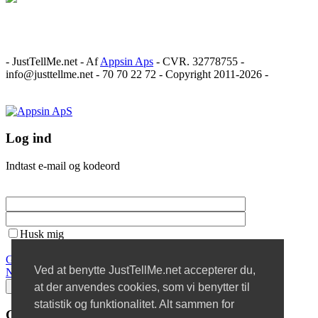
- JustTellMe.net - Af
Appsin Aps
- CVR. 32778755 -
info@justtellme.net - 70 70 22 72 - Copyright 2011-2026 -
Log ind
Indtast e-mail og kodeord
Husk mig
Glemt password?
Ved at benytte JustTellMe.net accepterer du,
Ny bruger?
at der anvendes cookies, som vi benytter til
statistik og funktionalitet. Alt sammen for
Glemt password